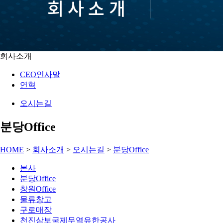
회사소개
CEO인사말
연혁
오시는길
분당Office
HOME
>
회사소개
>
오시는길
>
분당Office
본사
분당Office
창원Office
물류창고
구로매장
천진삼보국제무역유한공사