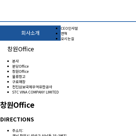
CEO인사말
HOME
밴더소개
회사소개
연혁
오시는길
CONTACT US
회사소개
창원Office
본사
분당Office
창원Office
물류창고
구로매장
천진삼보국제무역유한공사
STC VINA COMPANY LIMITED
창원Office
DIRECTIONS
주소지:
경남 창원시 성산구 상남동 35-3번지